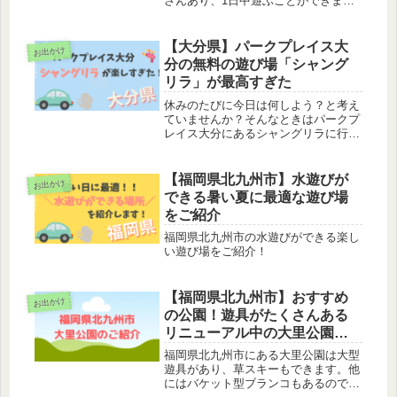
さんあり、1日中遊ぶことができま
す。出入りも自由なので便利です。
【大分県】パークプレイス大
お出かけ
分の無料の遊び場「シャング
リラ」が最高すぎた
休みのたびに今日は何しよう？と考え
ていませんか？そんなときはパークプ
レイス大分にあるシャングリラに行っ
てみてください！一日中遊べますよ！
【福岡県北九州市】水遊びが
お出かけ
できる暑い夏に最適な遊び場
をご紹介
福岡県北九州市の水遊びができる楽し
い遊び場をご紹介！
【福岡県北九州市】おすすめ
お出かけ
の公園！遊具がたくさんある
リニューアル中の大里公園が
楽しすぎた！！
福岡県北九州市にある大里公園は大型
遊具があり、草スキーもできます。他
にはバケット型ブランコもあるので、