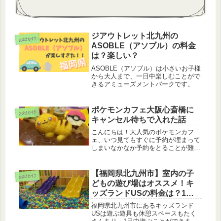
ジアウトレット北九州の
お出かけ
ASOBLE（アソブル）の料金
は？楽しい？
ASOBLE（アソブル）は小さいお子様
から大人まで、一日中楽しむことがで
きるアミューズメントパークです。
ポケモンカフェ大阪心斎橋に
お出かけ
キャンセル待ちで入れた話
こんにちは！大人気のポケモンカフ
ェ、いつ見てもすぐに予約が埋まって
しまいなかなか予約をとることが難し
いですよね。私が行く予定の日もすぐ
に予約が埋まってしまいとることがで
きませんでした。でもどうにかして入
【福岡県北九州市】室内の子
お出かけ
りたいという思いで、予約なしでポケ
どもの遊び場はオススメ！キ
モン...
ッズランドUSの料金は？1日
中遊べる？
福岡県北九州市にあるキッズランド
USは遊ぶ遊具も休憩スペースもたく